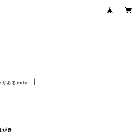
 かおる note
絵はがき