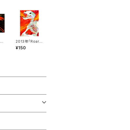
夜明
2013年「Roarin
」
g tiger」絵はが
¥150
き