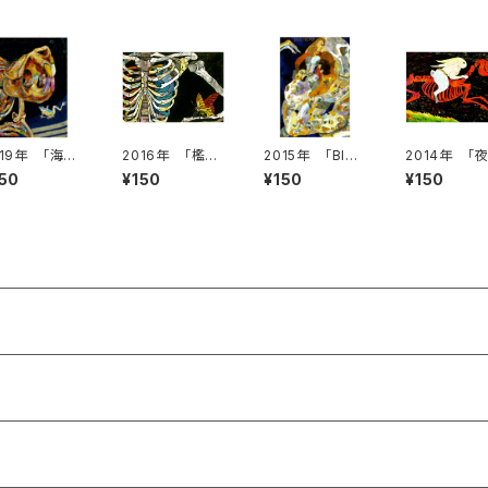
019年 「海狸
2016年 「檻の
2015年 「BIG
2014年 「
ビーバー]」絵は
中」絵はがき
HEAD」絵はがき
け前の疾走
150
¥150
¥150
¥150
き
絵はがき