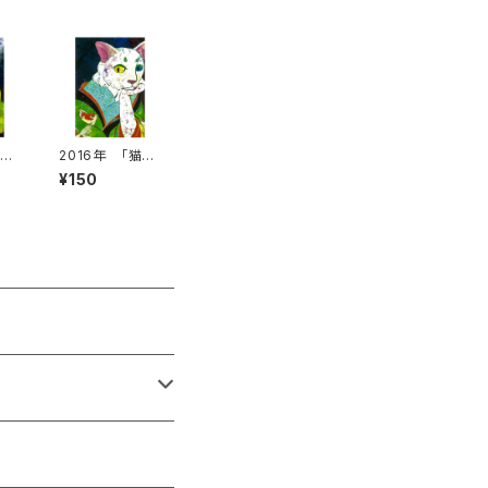
EA
2016年 「猫美
絵
人～金魚の夢
¥150
～」