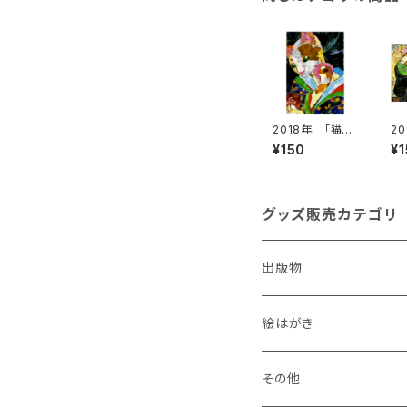
2018年 「猫美
2
人～化粧～」絵
人
¥150
¥
はがき
誘
き
グッズ販売カテゴリ
出版物
絵はがき
犬
その他