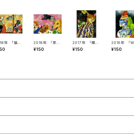
018年 「猫美
2018年 「家族
2017年 「蝶よ
2016年 「W
～平目焼きの
の情景～dogs
花よ」絵はがき
RING LIFE」
150
¥150
¥150
¥150
惑～」絵はが
~」絵はがき
はがき