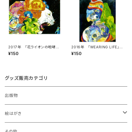
2017年 「花ライオンの咆哮」
2016年 「WEARING LIFE」絵
絵はがき
はがき
¥150
¥150
グッズ販売カテゴリ
出版物
絵はがき
犬
その他