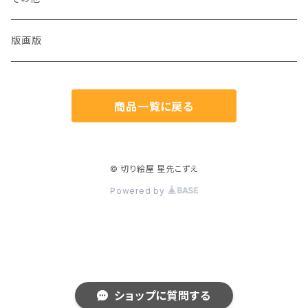
猫
版画版
兎
商品一覧に戻る
鳥
魚
© 切り絵屋 星先こずえ
Powered by
生き物
植物
人物
ショップに質問する