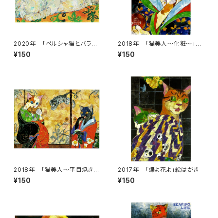
2020年 「ペルシャ猫とバラ」
2018年 「猫美人～化粧～」絵
絵はがき
はがき
¥150
¥150
2018年 「猫美人～平目焼きの
2017年 「蝶よ花よ」絵はがき
誘惑～」絵はがき
¥150
¥150