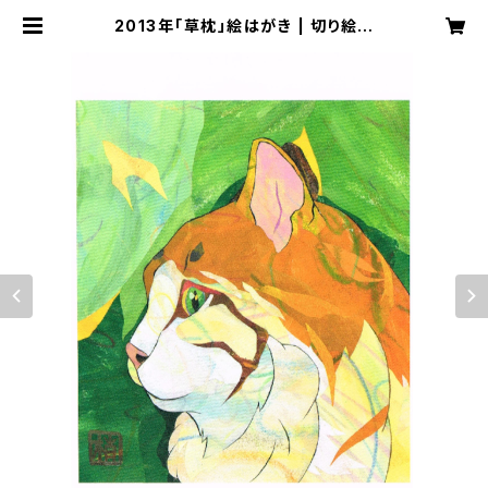
2013年「草枕」絵はがき | 切り絵屋
星先こずえ