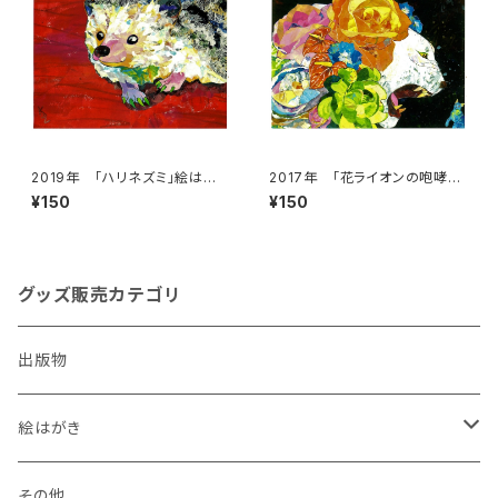
2019年 「ハリネズミ」絵はが
2017年 「花ライオンの咆哮」
き
絵はがき
¥150
¥150
グッズ販売カテゴリ
出版物
絵はがき
犬
その他