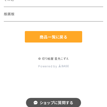
猫
版画版
兎
商品一覧に戻る
鳥
魚
© 切り絵屋 星先こずえ
Powered by
生き物
植物
人物
ショップに質問する