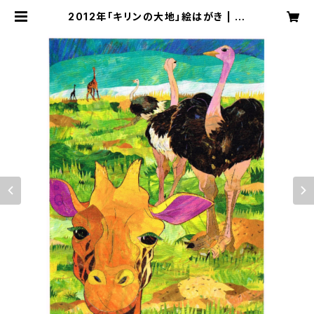
2012年「キリンの大地」絵はがき | 切
り絵屋 星先こずえ