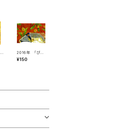
待ち
2016年 「ぴか
が
そふぃっしゅ」絵
¥150
はがき