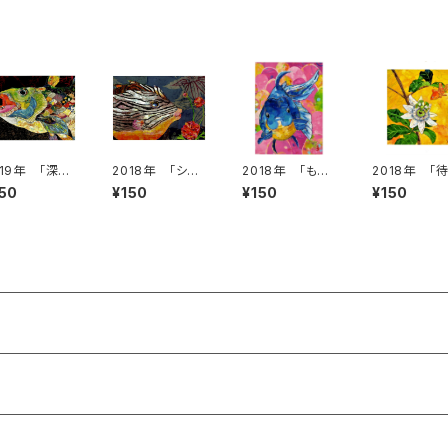
019年 「深海
2018年 「ショ
2018年 「もも
2018年 「
王」絵はがき
ウズ・カウフィッ
いろのなみにの
合わせ」絵は
150
¥150
¥150
¥150
シュ」絵はがき
って」絵はがき
き