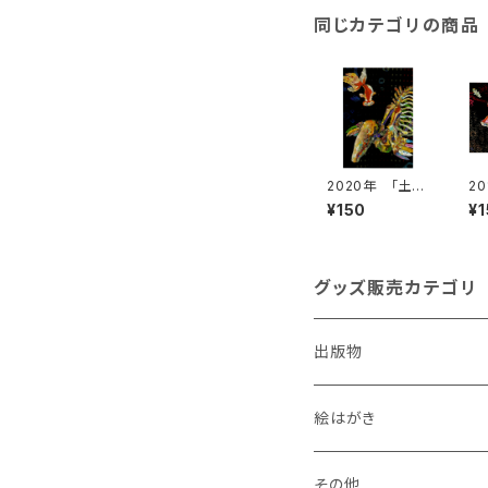
同じカテゴリの商品
2020年 「土竜
2
[モグラ]」 絵は
の
¥150
¥
がき
グッズ販売カテゴリ
出版物
絵はがき
犬
その他