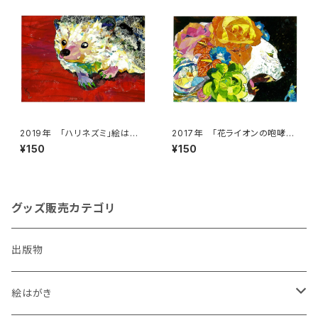
2019年 「ハリネズミ」絵はが
2017年 「花ライオンの咆哮」
き
絵はがき
¥150
¥150
グッズ販売カテゴリ
出版物
絵はがき