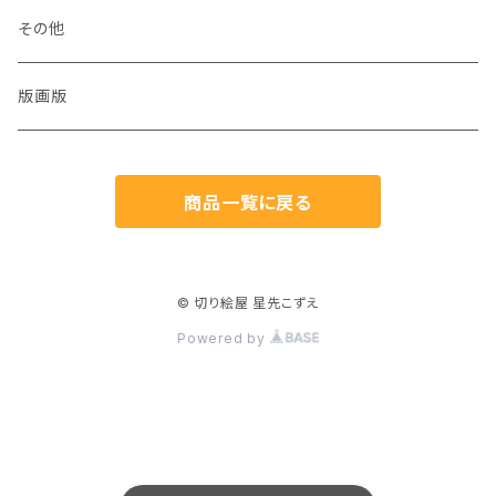
犬
その他
猫
版画版
兎
商品一覧に戻る
鳥
魚
© 切り絵屋 星先こずえ
Powered by
生き物
植物