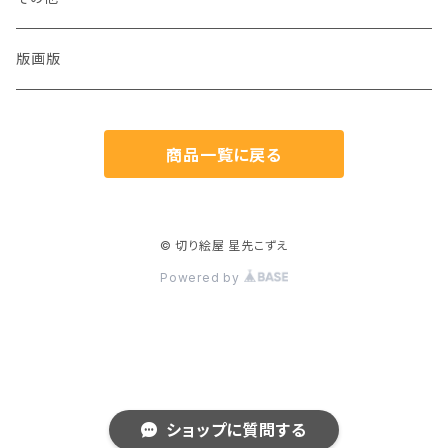
猫
版画版
兎
商品一覧に戻る
鳥
魚
© 切り絵屋 星先こずえ
Powered by
生き物
植物
人物
ショップに質問する