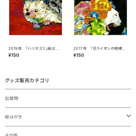
2019年 「ハリネズミ」絵はが
2017年 「花ライオンの咆哮」
き
絵はがき
¥150
¥150
グッズ販売カテゴリ
出版物
絵はがき
犬
その他