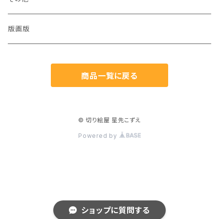
猫
版画版
兎
商品一覧に戻る
鳥
魚
© 切り絵屋 星先こずえ
Powered by
生き物
植物
人物
ショップに質問する