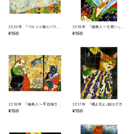
2020年 「ペルシャ猫とバラ」
2018年 「猫美人～化粧～」絵
絵はがき
はがき
¥150
¥150
2018年 「猫美人～平目焼きの
2017年 「蝶よ花よ」絵はがき
誘惑～」絵はがき
¥150
¥150