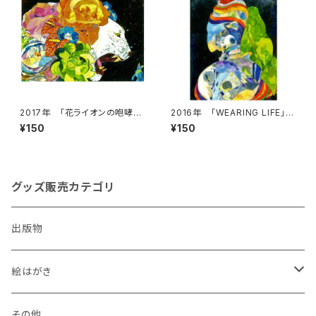
2017年 「花ライオンの咆哮」
2016年 「WEARING LIFE」絵
絵はがき
はがき
¥150
¥150
グッズ販売カテゴリ
出版物
絵はがき
犬
その他