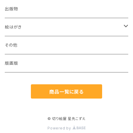
出版物
絵はがき
犬
その他
猫
版画版
兎
商品一覧に戻る
鳥
魚
© 切り絵屋 星先こずえ
Powered by