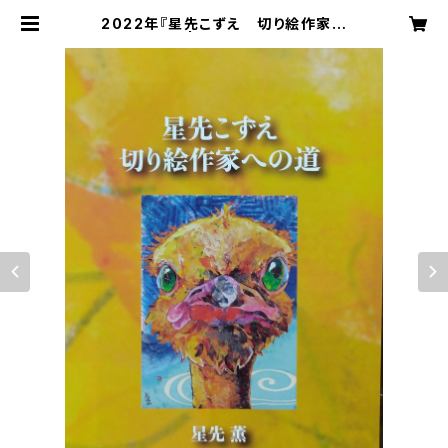
2022年『星先こずえ 切り絵作家へ
の道』手記 | 切り絵屋 星先こずえ