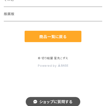
猫
版画版
兎
商品一覧に戻る
鳥
魚
© 切り絵屋 星先こずえ
Powered by
生き物
植物
人物
ショップに質問する