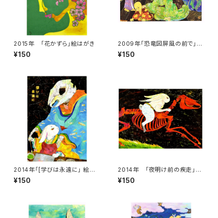
2015年 「花かずら」絵はがき
2009年「恐竜図屏風の前で」絵
はがき 大きいサイズ
¥150
¥150
2014年「[学びは永遠に」 絵は
2014年 「夜明け前の疾走」
がき
絵はがき
¥150
¥150