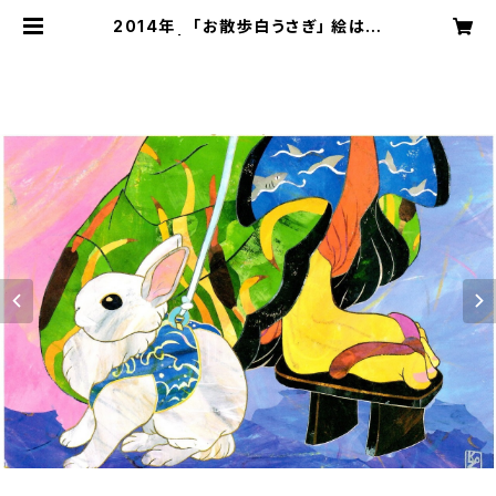
2014年 「お散歩白うさぎ」 絵はが
き | 切り絵屋 星先こずえ