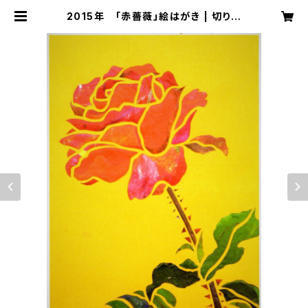
2015年 「赤薔薇」絵はがき | 切り絵
屋 星先こずえ