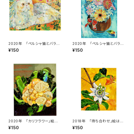
2020年 「ペルシャ猫とバラ」
2020年 「ペルシャ猫とバラ」
絵はがき
絵はがき
¥150
¥150
2020年 「カリフラワー」絵は
2018年 「待ち合わせ」絵はが
がき
き
¥150
¥150