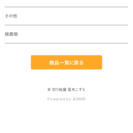
犬
その他
猫
版画版
兎
商品一覧に戻る
鳥
魚
© 切り絵屋 星先こずえ
Powered by
生き物
植物