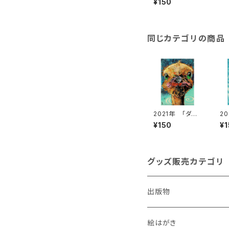
¥150
コと小さな胡錦
鳥」絵はがき
同じカテゴリの商品
2021年 「ダチ
2
ョウ・ヘッド」
シ
¥150
¥
絵はがき
絵
グッズ販売カテゴリ
出版物
絵はがき