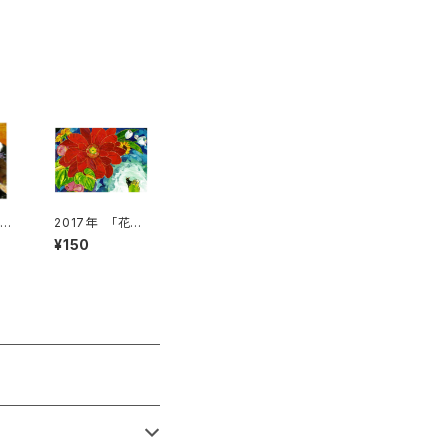
小さ
2017年 「花の
は
虹」絵はがき
¥150