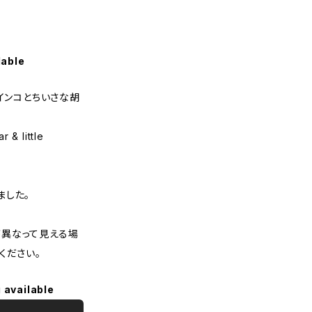
lable
イインコとちいさな胡
r & little
ました。
異なって見える場
ください。
 available