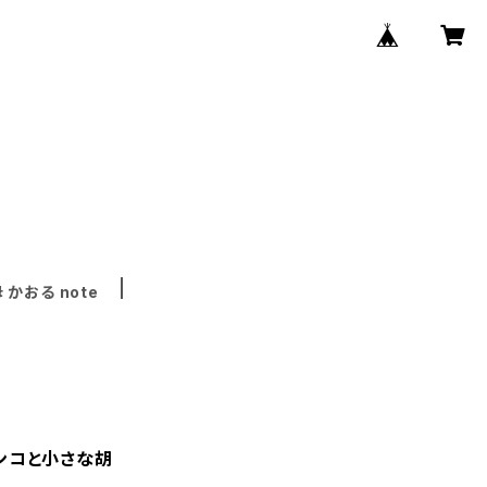
 かおる note
インコと小さな胡