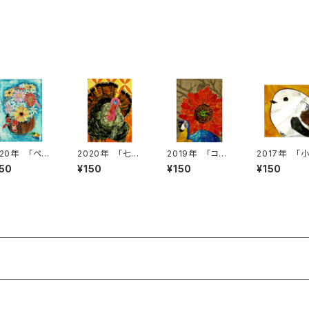
020年 「ペル
2020年 「七面
2019年 「コン
2017年 「
ャ猫とバラ」
鳥」 絵はがき
ゴウインコと太
なエナガ」絵
150
¥150
¥150
¥150
はがき
陽」絵はがき
がき