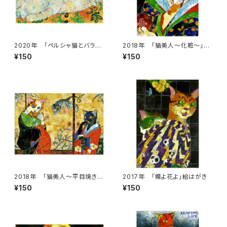
2020年 「ペルシャ猫とバラ」
2018年 「猫美人～化粧～」絵
絵はがき
はがき
¥150
¥150
2018年 「猫美人～平目焼きの
2017年 「蝶よ花よ」絵はがき
誘惑～」絵はがき
¥150
¥150