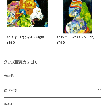
2017年 「花ライオンの咆哮」
2016年 「WEARING LIFE」絵
絵はがき
はがき
¥150
¥150
グッズ販売カテゴリ
出版物
絵はがき
犬
その他