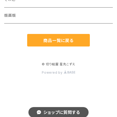
猫
版画版
兎
商品一覧に戻る
鳥
魚
© 切り絵屋 星先こずえ
Powered by
生き物
植物
人物
ショップに質問する