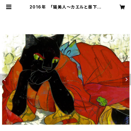
2016年 「猫美人～カエルと昼下が
り」絵はがき | 切り絵屋 星先こずえ