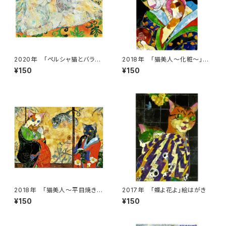
2020年 「ペルシャ猫とバラ」
2018年 「猫美人～化粧～」絵
絵はがき
はがき
¥150
¥150
2018年 「猫美人～平目焼きの
2017年 「蝶よ花よ」絵はがき
誘惑～」絵はがき
¥150
¥150