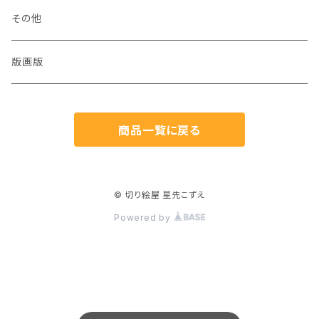
犬
その他
猫
版画版
兎
商品一覧に戻る
鳥
魚
© 切り絵屋 星先こずえ
Powered by
生き物
植物