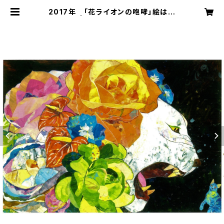
2017年 「花ライオンの咆哮」絵はが
き | 切り絵屋 星先こずえ