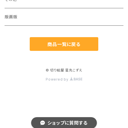
猫
版画版
兎
商品一覧に戻る
鳥
魚
© 切り絵屋 星先こずえ
Powered by
生き物
植物
人物
ショップに質問する