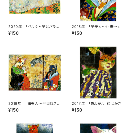
2020年 「ペルシャ猫とバラ」
2018年 「猫美人～化粧～」絵
絵はがき
はがき
¥150
¥150
2018年 「猫美人～平目焼きの
2017年 「蝶よ花よ」絵はがき
誘惑～」絵はがき
¥150
¥150