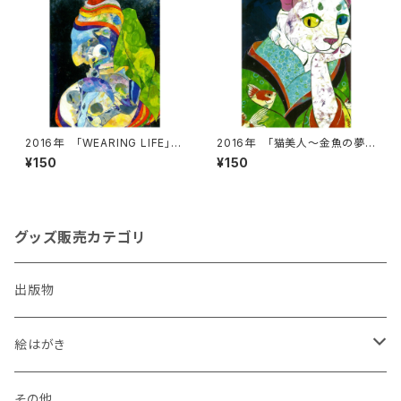
2016年 「WEARING LIFE」絵
2016年 「猫美人～金魚の夢
はがき
～」
¥150
¥150
グッズ販売カテゴリ
出版物
絵はがき
犬
その他