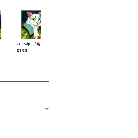
EA
2016年 「猫美
絵
人～金魚の夢
¥150
～」