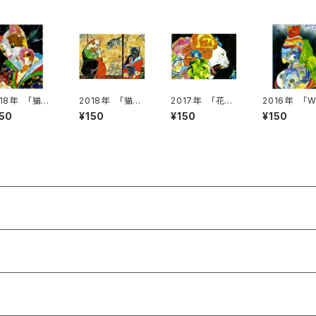
018年 「猫美
2018年 「猫美
2017年 「花ラ
2016年 「W
～化粧～」絵
人～平目焼きの
イオンの咆哮」絵
RING LIFE」
150
¥150
¥150
¥150
がき
誘惑～」絵はが
はがき
はがき
き