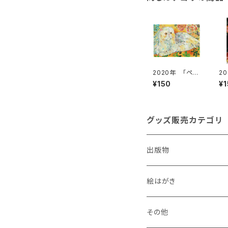
2020年 「ペル
2
シャ猫とバラ」
人
¥150
¥
絵はがき
は
グッズ販売カテゴリ
出版物
絵はがき
犬
その他