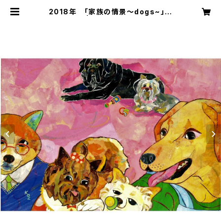
2018年 「家族の情景～dogs~」絵
はがき | 切り絵屋 星先こずえ