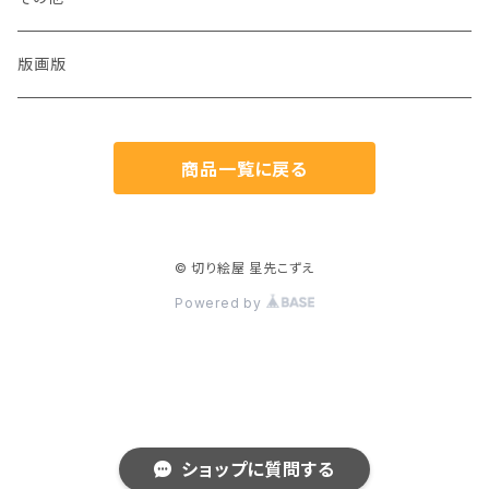
猫
版画版
兎
商品一覧に戻る
鳥
魚
© 切り絵屋 星先こずえ
Powered by
生き物
植物
人物
ショップに質問する