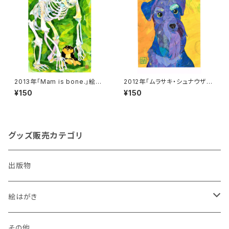
2013年「Mam is bone.」絵は
2012年「ムラサキ・シュナウザ
がき
ー」絵はがき
¥150
¥150
グッズ販売カテゴリ
出版物
絵はがき
犬
その他