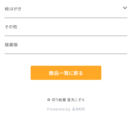
絵はがき
犬
その他
猫
版画版
兎
商品一覧に戻る
鳥
魚
© 切り絵屋 星先こずえ
Powered by
生き物