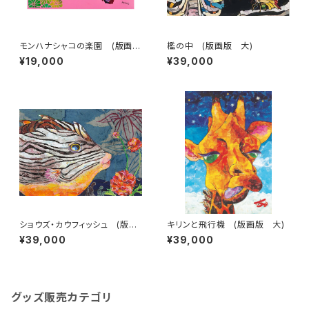
モンハナシャコの楽園 (版画
檻の中 (版画版 大)
版 小)
¥19,000
¥39,000
ショウズ・カウフィッシュ (版画
キリンと飛行機 (版画版 大)
版 大)
¥39,000
¥39,000
グッズ販売カテゴリ