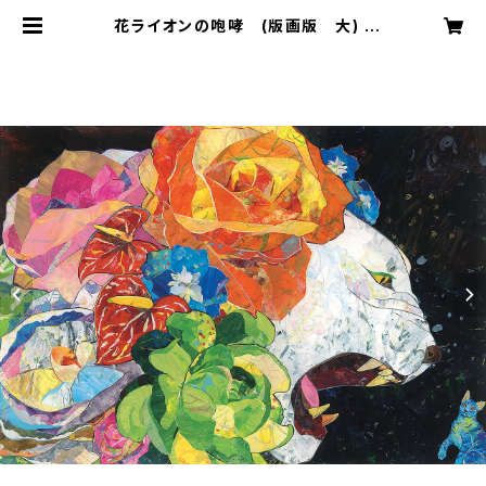
花ライオンの咆哮 (版画版 大) |
切り絵屋 星先こずえ