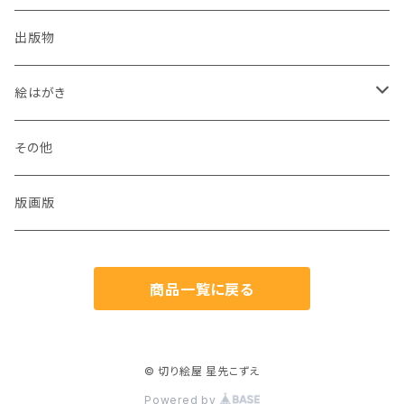
出版物
絵はがき
犬
その他
猫
版画版
兎
商品一覧に戻る
鳥
魚
© 切り絵屋 星先こずえ
Powered by