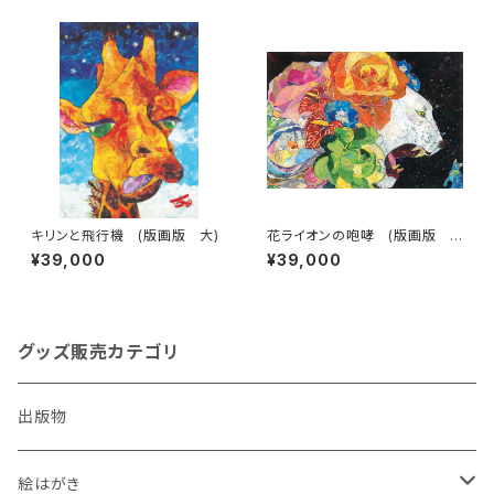
キリンと飛行機 (版画版 大)
花ライオンの咆哮 (版画版
大)
¥39,000
¥39,000
グッズ販売カテゴリ
出版物
絵はがき