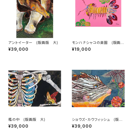
アントイーター (版画版 大)
モンハナシャコの楽園 (版画
版 小)
¥39,000
¥19,000
檻の中 (版画版 大)
ショウズ・カウフィッシュ (版画
版 大)
¥39,000
¥39,000