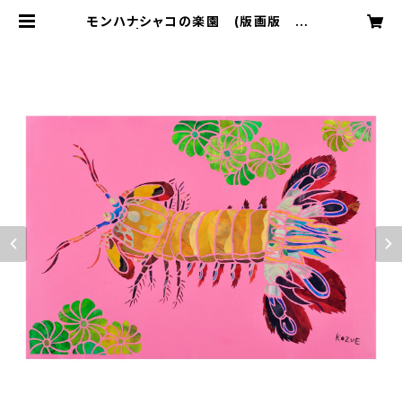
モンハナシャコの楽園 (版画版 大)
| 切り絵屋 星先こずえ