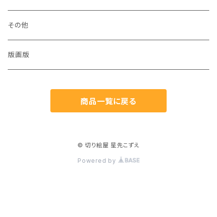
犬
その他
猫
版画版
兎
商品一覧に戻る
鳥
魚
© 切り絵屋 星先こずえ
Powered by
生き物
植物