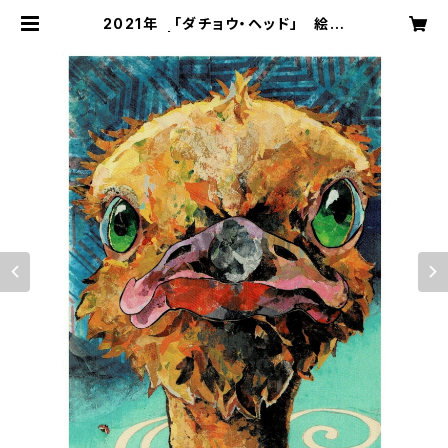
2021年 「ダチョウ・ヘッド」 絵は
がき | 切り絵屋 星先こずえ