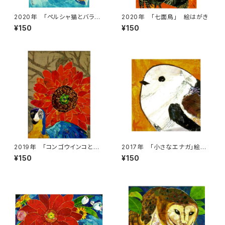
2020年 「ペルシャ猫とバラ」
2020年 「七面鳥」 絵はがき
絵はがき
¥150
¥150
2019年 「コンゴウインコと太
2017年 「小さなエナガ」絵は
陽」絵はがき
がき
¥150
¥150