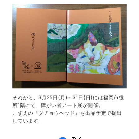
3
25
(
)
31
(
)
それから、
月
日
月
～
日
日
には福岡市役
1
所
階にて、障がい者アート展が開催。
こずえの『ダチョウヘッド』を出品予定で提出
しています。