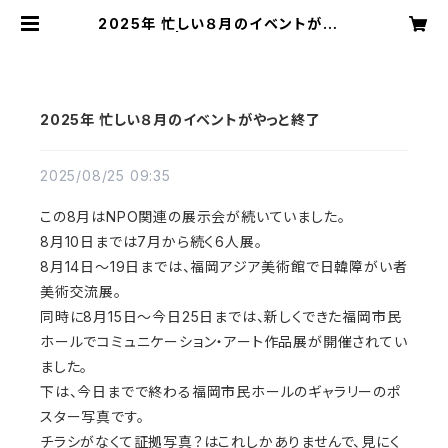
2025年 忙しい８月のイベントがやっ
と終了 | 切り絵屋 星先こずえ
2025年 忙しい８月のイベントがやっと終了
2025/08/25 09:35
この
8
月は
NPO
関連の展示会が続いていました。
8
月
10
日までは
7
月から続く
6
人展。
8
月
14
日～
19
日までは、福岡アジア美術館で日韓障がい者
美術交流展。
同時に
8
月
15
日～今日
25
日までは、新しくできた福岡市民
ホールでコミュニケーション・アート作品展が開催されてい
ました。
下は、今日までで終わる福岡市民ホールのギャラリーのポ
スター写真です。
チラシがなくて証拠写真？はこれしかありませんで、見にく