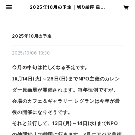
2025年10月の予定 | 切り絵屋 星先
こずえ
2025年10月の予定
2025/10/06 10:30
今月の中旬は忙しくなる予定です。
14
(
)
26
(
)
NPO
10
月
日
火
～
日
日
まで
主催のカレン
ダー原画展が開催されます。
毎年恒例ですが、
会場のカフェ＆ギャラリー レグランは今年が最
後の開催になりそうです。
13
(
)
14
(
)
NPO
それと並行して、
日
月
～
日
水
まで
10
の仲間
人で韓国に行きます。
8
月にアジア美術